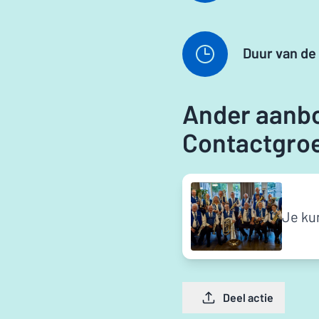
Duur van de 
Ander aanbo
Contactgro
Je ku
Deel actie