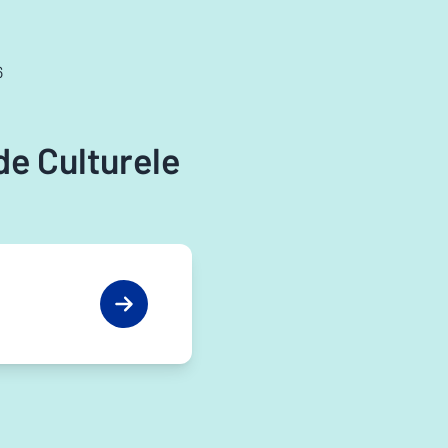
6
e Culturele