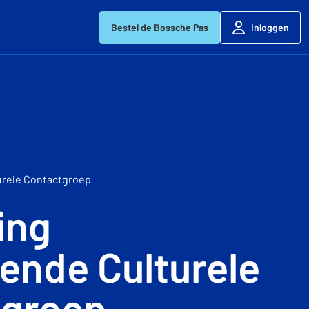
Bestel de Bossche Pas
Inloggen
urele Contactgroep
ing
ende Culturele
tgroep