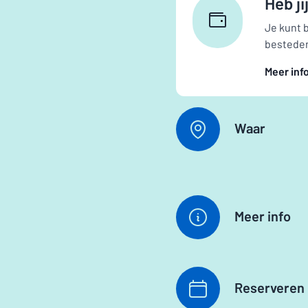
Heb j
Je kunt 
bestede
Meer inf
Waar
Meer info
Reserveren