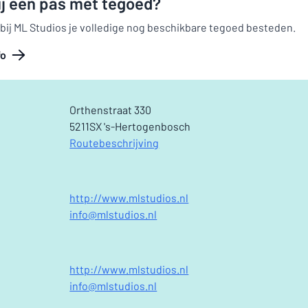
ij een pas met tegoed?
 bij ML Studios je volledige nog beschikbare tegoed besteden.
fo
Orthenstraat 330
5211SX 's-Hertogenbosch
Routebeschrijving
http://www.mlstudios.nl
info@mlstudios.nl
http://www.mlstudios.nl
info@mlstudios.nl