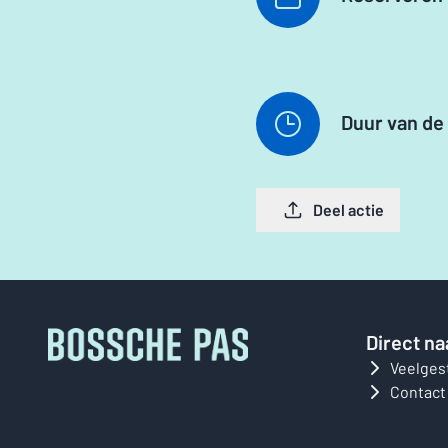
Duur van de 
Deel actie
Direct na
Veelges
Contact