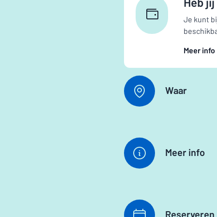
Heb ji
Je kunt b
beschikb
Meer info
Waar
Meer info
Reserveren