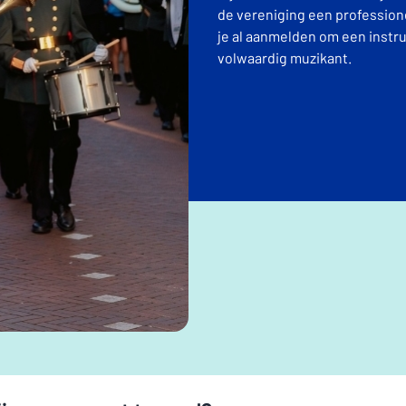
de vereniging een professione
je al aanmelden om een instru
volwaardig muzikant.