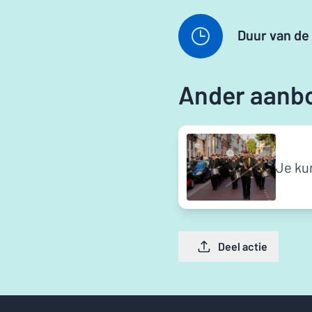
Duur van de 
Ander aanb
Je ku
Deel actie