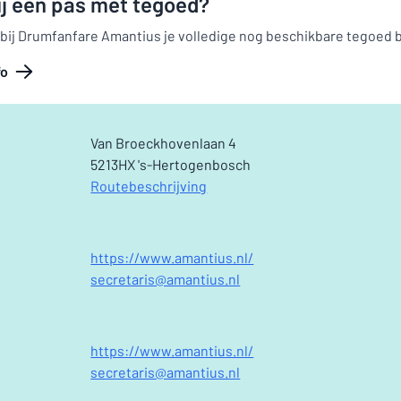
ij een pas met tegoed?
 bij Drumfanfare Amantius je volledige nog beschikbare tegoed 
fo
Van Broeckhovenlaan 4
5213HX 's-Hertogenbosch
Routebeschrijving
https://www.amantius.nl/
secretaris@amantius.nl
https://www.amantius.nl/
secretaris@amantius.nl