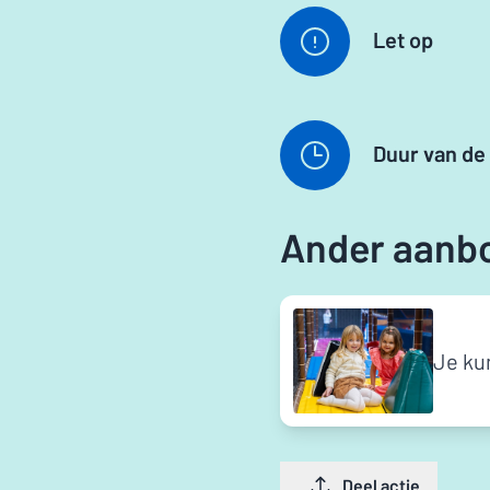
Let op
Duur van de 
Ander aanbo
Je ku
Deel actie