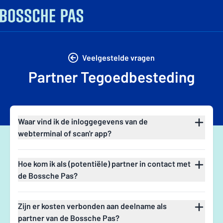
Veelgestelde vragen
Partner Tegoedbesteding
Waar vind ik de inloggegevens van de
webterminal of scan'r app?
Deze vind je in het partnerportaal onder mijn gegevens.
Dan zie je pastransactie registratiegegevens staan en daar
Hoe kom ik als (potentiële) partner in contact met
vind je zowel je gebruikersnaam en wachtwoord voor de
de Bossche Pas?
Webterminal en voor de Scan'R App.
Mail naar partners@bosschepas.nl
Zijn er kosten verbonden aan deelname als
partner van de Bossche Pas?